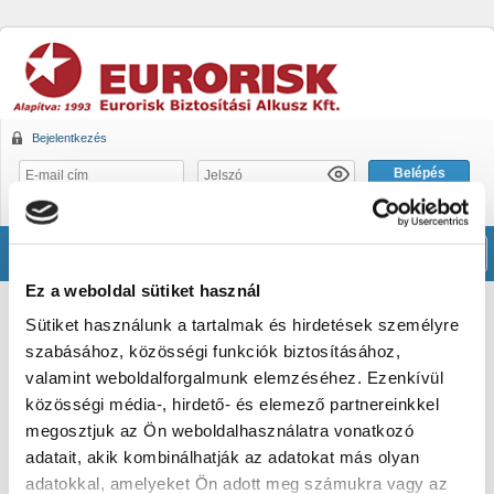
Bejelentkezés
Mire jó ez?
Regisztráció
Elfelejtett jelszó
Men
Ez a weboldal sütiket használ
Álláshirdetések
Sütiket használunk a tartalmak és hirdetések személyre
szabásához, közösségi funkciók biztosításához,
Csatlakozz hozzánk ügyfélszolgálatosként!
valamint weboldalforgalmunk elemzéséhez. Ezenkívül
Szeretnél egy barátságos, jól megközelíthető budapesti irodában
közösségi média-, hirdető- és elemező partnereinkkel
dolgozni, ahol jó a hangulat és számít, amit csinálsz? Akkor olvass
megosztjuk az Ön weboldalhasználatra vonatkozó
tovább! ????
adatait, akik kombinálhatják az adatokat más olyan
Ügyfélmegtartás és keresztértékesítés fókuszú pozíció
adatokkal, amelyeket Ön adott meg számukra vagy az