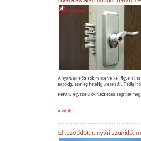
Nyaralás alatt otthon maradó é
A nyaralás előtt sok mindenre kell figyelni: 
napokig, esetleg hetekig üresen áll. Pedig in
Néhány egyszerű óvintézkedés segíthet mege
tovább...
Elkezdődött a nyári szünidő: m