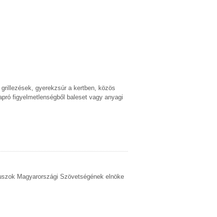
 grillezések, gyerekzsúr a kertben, közös
apró figyelmetlenségből baleset vagy anyagi
Alkuszok Magyarországi Szövetségének elnöke