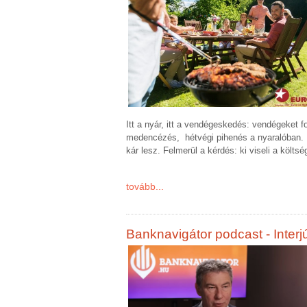
Itt a nyár, itt a vendégeskedés: vendégeket 
medencézés, hétvégi pihenés a nyaralóban. Ez
kár lesz. Felmerül a kérdés: ki viseli a költs
tovább...
Banknavigátor podcast - Interj