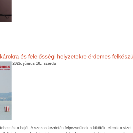
n károkra és felelősségi helyzetekre érdemes felkészü
2026. június 10., szerda
 tehessék a hajót. A szezon kezdetén felpezsdülnek a kikötők, ellepik a vizet