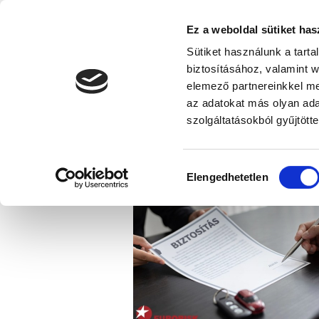
Ez a weboldal sütiket has
Sütiket használunk a tart
biztosításához, valamint 
elemező partnereinkkel me
az adatokat más olyan ad
Díjszámítás
Biztosítások
Biztosítási segédl
szolgáltatásokból gyűjtötte
Hírek
Hozzájárulás
Mi történik a biztosítás megkö
Elengedhetetlen
kiválasztása