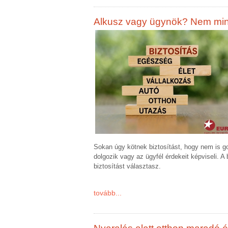
Alkusz vagy ügynök? Nem minde
Sokan úgy kötnek biztosítást, hogy nem is g
dolgozik vagy az ügyfél érdekeit képviseli. A
biztosítást választasz.
tovább...