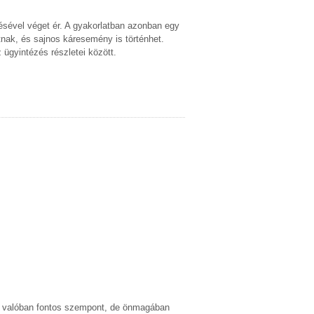
tésével véget ér. A gyakorlatban azonban egy
atnak, és sajnos káresemény is történhet.
z ügyintézés részletei között.
 ár valóban fontos szempont, de önmagában