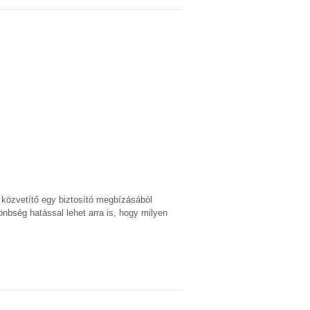
 közvetítő egy biztosító megbízásából
lönbség hatással lehet arra is, hogy milyen