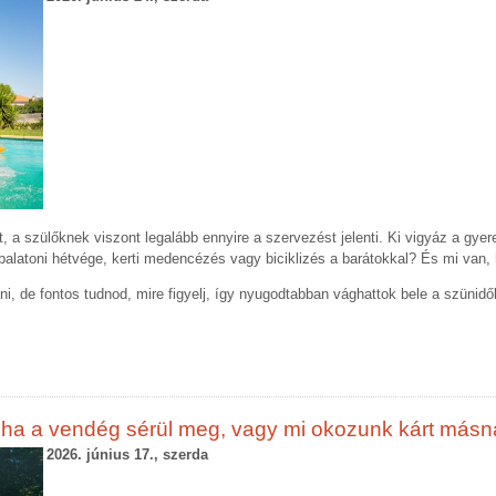
 a szülőknek viszont legalább ennyire a szervezést jelenti. Ki vigyáz a gye
s, balatoni hétvége, kerti medencézés vagy biciklizés a barátokkal? És mi van
i, de fontos tudnod, mire figyelj, így nyugodtabban vághattok bele a szünidő
k, ha a vendég sérül meg, vagy mi okozunk kárt másn
2026. június 17., szerda