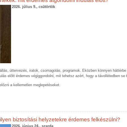
rtékek: mit érdemes átgondolni indulás előtt?
2026. július 9., csütörtök
szállás, úttervezés, iratok, csomagolás, programok. Eközben könnyen háttérbe
dulás előtt érdemes végiggondolni, mit tehetsz azért, hogy a távollétedben se 
lőzni a kellemetlen meglepetéseket.
ilyen biztosítási helyzetekre érdemes felkészülni?
2026. június 24., szerda