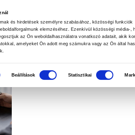
znál
Bejelentkezés
almak és hirdetések személyre szabásához, közösségi funkciók
weboldalforgalmunk elemzéséhez. Ezenkívül közösségi média-, h
Mire jó ez?
Regisztráció
Elfelejtett jelszó
gosztjuk az Ön weboldalhasználatra vonatkozó adatait, akik ko
atokkal, amelyeket Ön adott meg számukra vagy az Ön által ha
et
Rólunk
Híreink
Elérhetőségünk
Adatvédelem
Panaszkezelés
k.
tése után? Így segíthet az alkusz a szerződés keze
Beállítások
Statisztikai
Mark
2026.07.2
8.