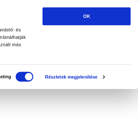
OK
irdető- és
mbinálhatják
sznált más
Fogyasztóvédelem
lésében
eting
Részletek megjelenítése