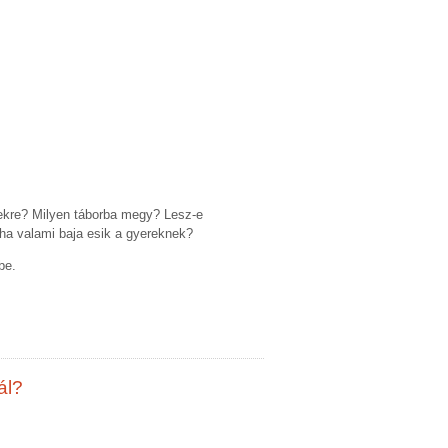
rekre? Milyen táborba megy? Lesz-e
, ha valami baja esik a gyereknek?
be.
ál?