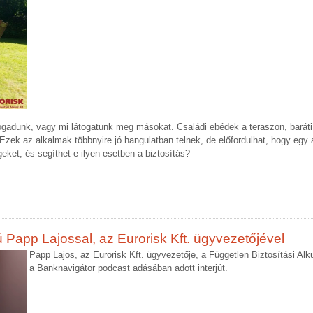
fogadunk, vagy mi látogatunk meg másokat. Családi ebédek a teraszon, baráti
ek az alkalmak többnyire jó hangulatban telnek, de előfordulhat, hogy egy 
égeket, és segíthet-e ilyen esetben a biztosítás?
ú Papp Lajossal, az Eurorisk Kft. ügyvezetőjével
Papp Lajos, az Eurorisk Kft. ügyvezetője, a Független Biztosítási 
a Banknavigátor podcast adásában adott interjút.