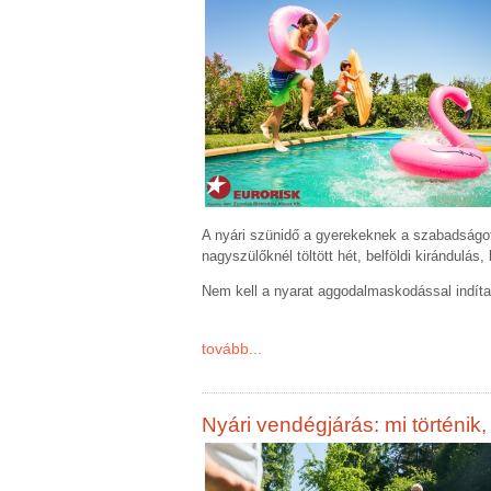
A nyári szünidő a gyerekeknek a szabadságot,
nagyszülőknél töltött hét, belföldi kirándulá
Nem kell a nyarat aggodalmaskodással indítan
tovább...
Nyári vendégjárás: mi történi