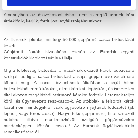
Amennyiben az összehasonlításban nem szereplő termék iránt
érdeklődik, kérjük, forduljon ügyfélszolgálatunkhoz.
Az Eurorisk jelenleg mintegy 50.000 gépjármű casco biztosítását
kezeli.
Gépjármű flották biztosítása esetén az Eurorisk egyedi
konstrukciók kidolgozását is vállalja.
Míg a felelősség-biztosítás a másoknak okozott károk fedezésére
szolgál, addig a casco biztosítást a saját gépjárműve védelmére
kötheti meg. A casco biztosítások általában a saját hibás
balesetekből eredő károkat, elemi károkat, lopáskárt, és ismeretlen
által okozott rongálásból származó károkat fedezik. Léteznek teljes
körű, és úgynevezett rész-casco-k. Az utóbbiak a felsorolt károk
közül nem mindegyikre, csak egyesekre nyújtanak fedezetet (pl.
lopás-, vagy törés-casco). Nagyértékű gépjárműre, finanszírozott
autókra, illetve munkaeszközül szolgáló gépjárművekre
mindenképpen kössön casco-t! Az Eurorisk ügyfélszolgálata
rendelkezésére áll.