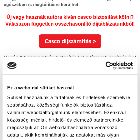
egészében is megtérítésre kerülhet.
Új vagy használt autóra kíván casco biztosítást kötni?
Válasszon független összehasonlító díjtáblázatunkból!
Megújult honlapunk és biztosítás kalkulátorunk segítségével
könnyedén összehasonlíthatja a hazai biztosító társaságok
casco ajánlatait és kiválaszthatja az igényeinek leginkább
megfelelő biztosítási terméket.
Ez a weboldal sütiket használ
Tájékoztatjuk, hogy a
z általunk üzemeltetett digitális
Sütiket használunk a tartalmak és hirdetések személyre
összehasonlító felületek független oldalak, a megjelenített
szabásához, közösségi funkciók biztosításához,
biztosítási ajánlatok nem szponzorált termékek, ezért
oldalunkon nem találhatóak kiemelt ajánlatok sem.
valamint weboldalforgalmunk elemzéséhez. Ezenkívül
Amennyiben kérdése adódik a díjszámítás vagy a szerződés
közösségi média-, hirdető- és elemező partnereinkkel
megkötése folyamán, állunk rendelkezésére elérhetőségeinken!
megosztjuk az Ön weboldalhasználatra vonatkozó
adatait, akik kombinálhatják az adatokat más olyan
Mi kiszámoljuk, Ön választ!