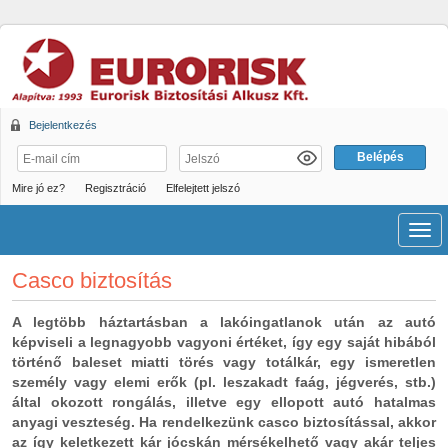
Bejelentkezés
Mire jó ez?
Regisztráció
Elfelejtett jelszó
Men
Casco biztosítás
A legtöbb háztartásban a lakóingatlanok után az autó
képviseli a legnagyobb vagyoni értéket, így egy saját hibából
történő baleset miatti törés vagy totálkár, egy ismeretlen
személy vagy elemi erők (pl. leszakadt faág, jégverés, stb.)
által okozott rongálás, illetve egy ellopott autó hatalmas
anyagi veszteség. Ha rendelkezünk casco biztosítással, akkor
az így keletkezett kár jócskán mérsékelhető vagy akár teljes