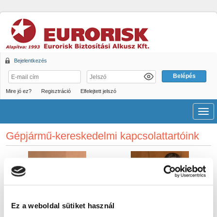
Bejelentkezés
Mire jó ez?
Regisztráció
Elfelejtett jelszó
Men
Gépjármű-kereskedelmi kapcsolattartóink
Ez a weboldal sütiket használ