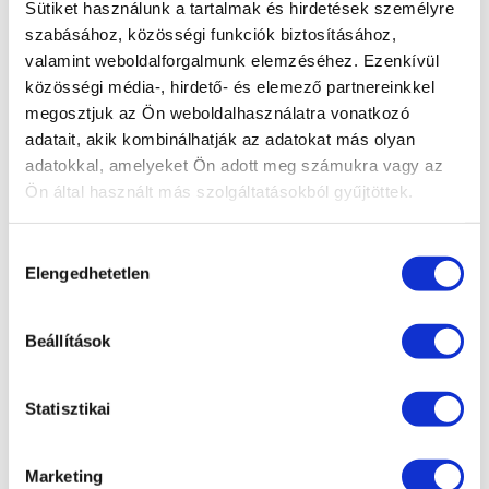
Sütiket használunk a tartalmak és hirdetések személyre
szabásához, közösségi funkciók biztosításához,
valamint weboldalforgalmunk elemzéséhez. Ezenkívül
Medey István
Lukács György
Győr-Moson-Sopron, Vas,
Budapest, Pest megye északi
közösségi média-, hirdető- és elemező partnereinkkel
Veszprém és Komárom-
része, Nógrád megye
megosztjuk az Ön weboldalhasználatra vonatkozó
Esztergom megye.
Mobil: (06-30) 3986998
adatait, akik kombinálhatják az adatokat más olyan
Mobil: (06-30) 3849692
E-mail:
adatokkal, amelyeket Ön adott meg számukra vagy az
E-mail:
gyorgy.lukacs@eurorisk.hu
Ön által használt más szolgáltatásokból gyűjtöttek.
istvan.medey@eurorisk.hu
Hozzájárulás
Elengedhetetlen
kiválasztása
Beállítások
Statisztikai
Baji Zoltán
Bajsz Zsolt
Budapest, Pest megye déli része,
Somogy megye, Baranya megye,
Fejér megye, Kelet-
Tolna megye, Zala megye
Marketing
Magyarország
Mobil: