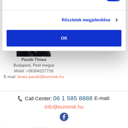
Mobil: (06-30) 2795083
E-mail:
zsolt.bajsz@eurorisk.hu
E-mail:
zoltan.baji@eurorisk.hu
Részletek megjelenítése
OK
Panák Tímea
Budapest, Pest megye
Mobil: +36304227718
E-mail:
timea.panak@eurorisk.hu
06 1 585 8888
E-mail:
Call Center:
info@eurorisk.hu