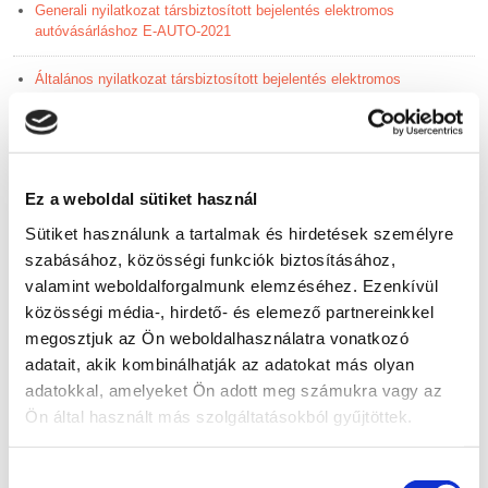
Generali nyilatkozat társbiztosított bejelentés elektromos
autóvásárláshoz E-AUTO-2021
Általános nyilatkozat társbiztosított bejelentés elektromos
autóvásárláshoz E-AUTO-2021
Általános nyilatkozat társbiztosított bejelentés elektromos
autóvásárláshoz E-AUTO-2021/HUMDA
Ez a weboldal sütiket használ
Allianz általános társbiztosított bejelentés
Sütiket használunk a tartalmak és hirdetések személyre
szabásához, közösségi funkciók biztosításához,
Egyéb casco biztosítók terméke esetén
valamint weboldalforgalmunk elemzéséhez. Ezenkívül
közösségi média-, hirdető- és elemező partnereinkkel
Általános nyilatkozat társbiztosított bejelentés nagycsaládosok
megosztjuk az Ön weboldalhasználatra vonatkozó
autóvásárlásához
adatait, akik kombinálhatják az adatokat más olyan
adatokkal, amelyeket Ön adott meg számukra vagy az
Ön által használt más szolgáltatásokból gyűjtöttek.
Lakásbiztosítás – biztosítási feltételek - Termékismertetők
Hozzájárulás