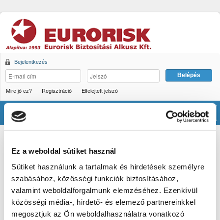
Bejelentkezés
Mire jó ez?
Regisztráció
Elfelejtett jelszó
Men
Tájékoztatás a balesetbiztosítási kínálatról
Ez a weboldal sütiket használ
Üdvözöljük az Eurorisk Kft. szerződéskötő oldalán,
Sütiket használunk a tartalmak és hirdetések személyre
amennyiben kérdése adódik a díjszámítás vagy a szerződés
megkötése folyamán, állunk rendelkezésére a feltüntetett
szabásához, közösségi funkciók biztosításához,
elérhetőségeinken!
valamint weboldalforgalmunk elemzéséhez. Ezenkívül
közösségi média-, hirdető- és elemező partnereinkkel
Az Eurorisk a balesetbiztosítási ajánlatot az Ön által
megosztjuk az Ön weboldalhasználatra vonatkozó
megadott e-mail címre továbbítja, a későbbiek folyamán a